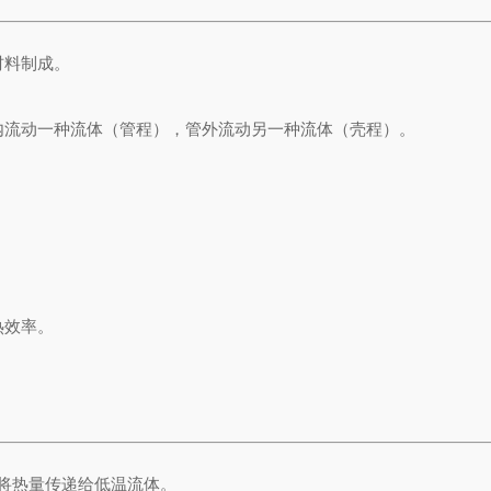
材料制成。
内流动一种流体（管程），管外流动另一种流体（壳程）。
热效率。
将热量传递给低温流体。