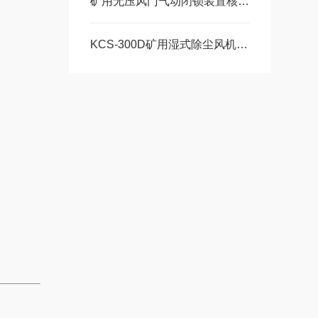
矿用无压风门气动闭锁装置核心作用整套组成部件
KCS-300D矿用湿式除尘风机的核心参数