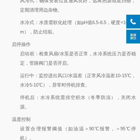
风冷式
：确保安装位置通风良好，远离热源或遮挡物，
定期清理周边杂物。
水冷式
：水质需软化处理（如pH值6.5-8.5，硬度<100pp
m），防止结垢。
启停操作
启动前
：检查风扇/水泵是否正常，水冷系统压力是否稳
定，管路阀门是否开启。
运行中
：监控进出风口/水温差（正常风冷温差10-15℃，
水冷5-10℃），异常时停机排查。
停机后
：水冷系统需排空积水（冬季防冻），关闭水
源。
温度控制
设置合理报警阈值（如油温＞90℃报警，＞95℃停
机）。