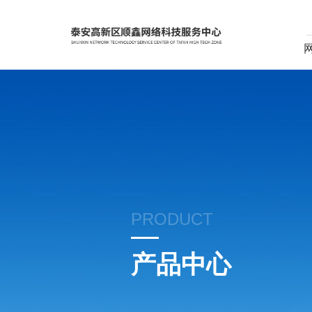
PRODUCT
产品中心