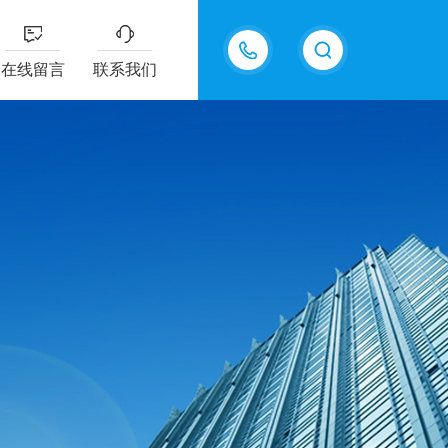
18605483306
在线留言
联系我们