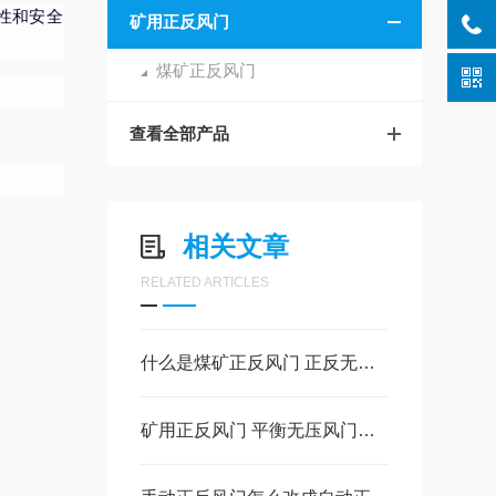
性和安全
矿用正反风门
煤矿正反风门
查看全部产品
相关文章
RELATED ARTICLES
什么是煤矿正反风门 正反无压风门有什么作用
矿用正反风门 平衡无压风门特点及作用