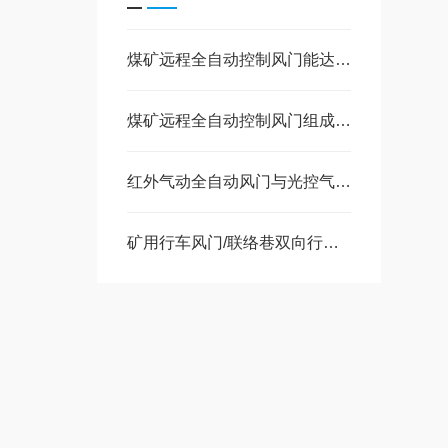
煤矿远程全自动控制风门能达到地面监控自动风门吗
煤矿远程全自动控制风门组成及工作原理
红外气动全自动风门与光控气动全自动风门应急按钮的作用
矿用行车风门/联络巷双向行车风门种类与选购指南