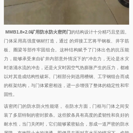
MMB1.8×2.0矿用防水防火密闭门
的结构设计十分精巧且坚固。
门体采用高强度钢材打造，通过
的焊接工艺将平钢板、井字筋
板、圈梁等部件牢固组合。这种结构赋予了门体出色的抗压能
力，能够承受来自矿井内部意外情况下的*冲击力，无论是水灾
时汹涌水流的冲击，还是火灾时因空气热膨胀产生的压力，都难
以对其造成结构性破坏。门框部分则选用槽钢、工字钢组合而成
的框架结构，与门体紧密相连，进一步增强了整体的稳定性和牢
固性。
该密闭门的防水防火性能堪 。在防水方面，门框与门体之间安
装了多层特制的密封胶条。这些胶条具有高度的柔韧性和良好的
耐水性，当门关闭时，它们能够紧密贴合，形成一道严密的防水
屏障，有效阻止水的渗透。即便是在面对高水压的情况下，也能