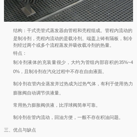
结构
：干式壳管式蒸发器由管程和壳程组成。管程内流动的
是制冷剂，壳程内流动的是载冷剂。端盖上铸有隔板，制冷
剂经过两个或多个流程蒸发并吸收载冷剂的热量。
特点
：
制冷剂液体的充装量很少，大约为管组内部容积的35%~4
0%，且制冷剂在汽化过程中不存在自由液面。
制冷剂在管内全蒸发并过热成为过热气体，有利于使用热力
膨胀阀自动调节供液量。
常用热力膨胀阀供液，比浮球阀简单可靠。
制冷剂在管内流动，回油方便，一般不存在积油问题。
三、优点与缺点