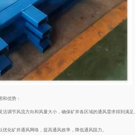
用和优势：
灵活调节风流方向和风量大小，确保矿井各区域的通风需求得到满足
以优化矿井通风网络，提高通风效率，降低通风阻力。