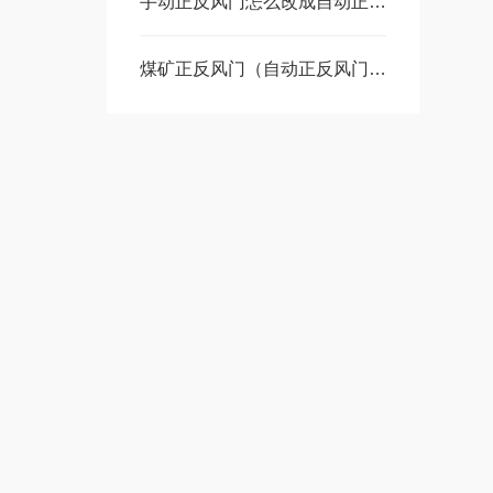
手动正反风门怎么改成自动正反风门
煤矿正反风门（自动正反风门）的气源驱动与液压驱动有什么区别