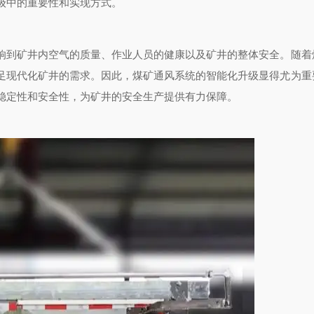
级中的重要性和实现方式。
响到矿井内空气的质量、作业人员的健康以及矿井的整体安全。随着
足现代化矿井的需求。因此，煤矿通风系统的智能化升级显得尤为重
稳定性和安全性，为矿井的安全生产提供有力保障。