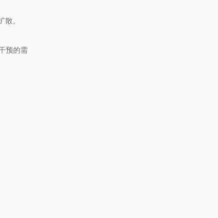
扩散。
干预的需