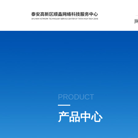
PRODUCT
产品中心