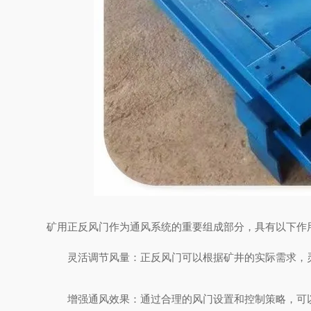
矿用正反风门作为通风系统的重要组成部分，具有以下作
灵活调节风量
：正反风门可以根据矿井的实际需求，
增强通风效果
：通过合理的风门设置和控制策略，可