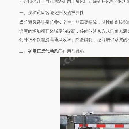
的详细探讨，旨在阐述矿用正反风门在煤矿通风智能化升
一、煤矿通风智能化升级的重要性
煤矿通风系统是矿井安全生产的重要保障，其性能直接影
深度的增加和开采强度的提高，传统的通风方式已难以满
化升级不仅能提高通风效率、降低能耗，还能增强系统的
二、
矿用正反气动风门
作用与优势