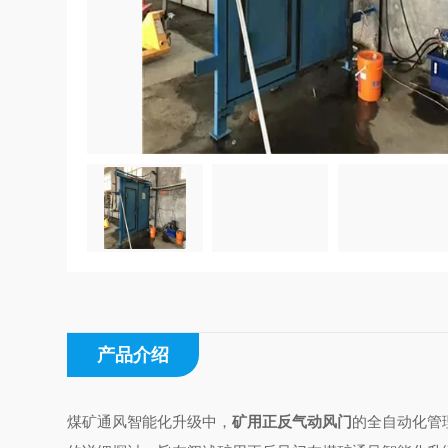
产品介绍
煤矿通风智能化升级中，
矿用正反气动风门
的全自动化管