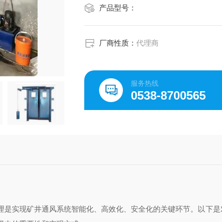
产品型号：
厂商性质：
代理商
服务热线
0538-8700565
理是实现矿井通风系统智能化、高效化、安全化的关键环节。以下是