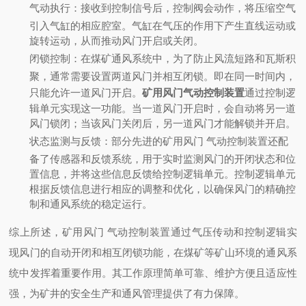
气动执行
：
接收到控制信号后，控制阀会动作，将压缩空气
引入气缸的相应腔室。气缸在气压的作用下产生直线运动或
旋转运动，从而推动风门开启或关闭。
闭锁控制
：
在煤矿通风系统中，为了防止风流短路和瓦斯积
聚，通常需要设置两道风门并相互闭锁。即在同一时间内，
只能允许一道风门开启。
矿用风门气动控制装置
通过控制逻
辑单元实现这一功能。当一道风门开启时，会自动将另一道
风门锁闭；当该风门关闭后，另一道风门才能解锁并开启。
状态监测与反馈
：
部分先进的矿用风门 气动控制装置还配
备了传感器和反馈系统，用于实时监测风门的开闭状态和位
置信息，并将这些信息反馈给控制逻辑单元。控制逻辑单元
根据反馈信息进行相应的调整和优化，以确保风门的精确控
制和通风系统的稳定运行。
综上所述，矿用风门 气动控制装置通过气压传动和控制逻辑实
现风门的自动开闭和相互闭锁功能，在煤矿等矿山环境的通风系
统中发挥着重要作用。其工作原理简单可靠、维护方便且适应性
强，为矿井的安全生产和通风管理提供了有力保障。