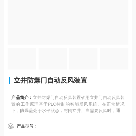
立井防爆门自动反风装置
产品简介：
立井防爆门自动反风装置矿用立井门自动反风装
置的工作原理基于PLC控制的智能反风系统。在正常情况
下，防爆盖处于水平状态，封闭立井。当需要反风时，通过
机房操作按钮，控制电液驱动装置启动，使反风装置旋转并
下压，将防爆盖压紧，从而实现风流反向。反风结束后，再
产品型号：
次操作按钮，反风装置松开，防爆盖在重锤装置的作用下恢