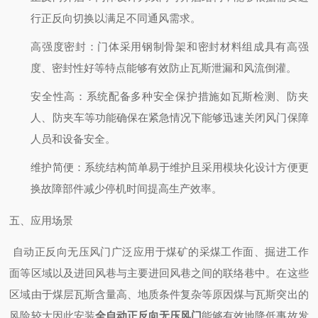
行正反向切换以满足不同通风需求。
高强度密封：门体采用钢制骨架和密封材料组成具有高强
度、密封性好等特点能够有效防止瓦斯泄漏和风流倒灌。
安全性高：系统配备多种安全保护措施如瓦斯检测、防夹
人、防夹车等功能确保在紧急情况下能够迅速关闭风门保障
人员和设备安全。
维护简便：系统结构简单易于维护且采用模块化设计方便更
换故障部件减少停机时间提高生产效率。
五、应用场景
自动正反向无压风门广泛应用于煤矿的采煤工作面、掘进工作
面等区域以及进回风巷与主要进回风巷之间的联络巷中。在这些
区域由于煤层瓦斯含量高、地质条件复杂等原因煤与瓦斯突出的
风险较大因此安装
全自动正反向无压风门
能够有效地降低事故发