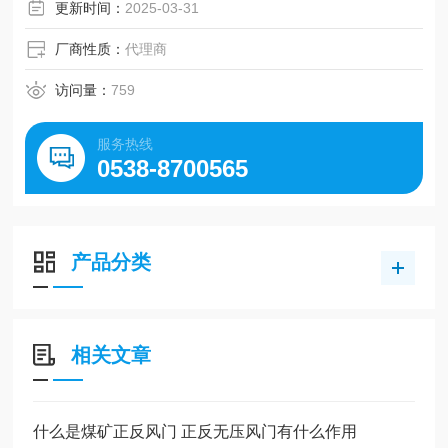
更新时间：
2025-03-31
厂商性质：
代理商
访问量：
759
服务热线
0538-8700565
产品分类
相关文章
什么是煤矿正反风门 正反无压风门有什么作用