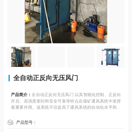
全自动正反向无压风门
产品简介：
全自动正反向无压风门 以其智能化控制、正反向
开启、高强度密封和安全可靠等特点在煤矿通风系统中发挥
着重要作用。该系统不仅提高了通风系统的自动化水平和运
行效率也极大地增强了系统的安全性和稳定性为煤矿生产提
供了有力保障。未来随着科技的不断进步 将继续发展*为煤矿
产品型号：
通风系统提供更加高效、安全、智能的解决方案。