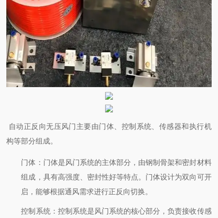
自动正反向无压风门主要由门体、控制系统、传感器和执行机
构等部分组成。
门体：门体是风门系统的主体部分，由钢制骨架和密封材料
组成，具有高强度、密封性好等特点。门体设计为双向可开
启，能够根据通风需求进行正反向切换。
控制系统：控制系统是风门系统的核心部分，负责接收传感