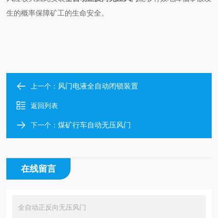
生的概率保障矿工的生命安全。
风门电液全自动闭锁装置
上一个：
返回列表
煤矿行车自动无压风门
下一个：
在线留言