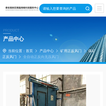
PRODUCT
产品中心
当前位置：
首页
产品中心
矿用正反风门
煤矿
正反风门
全自动正反向无压风门