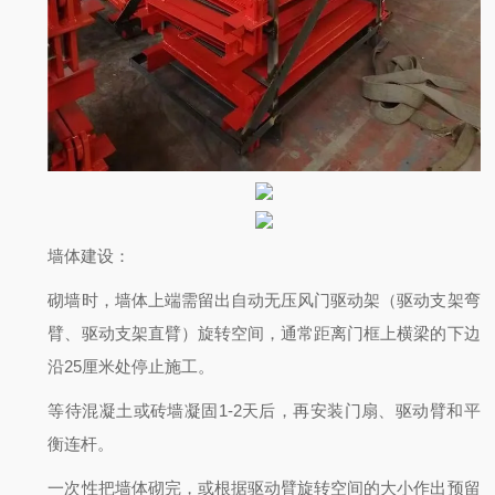
墙体建设
：
砌墙时，墙体上端需留出自动无压风门驱动架（驱动支架弯
臂、驱动支架直臂）旋转空间，通常距离门框上横梁的下边
沿25厘米处停止施工。
等待混凝土或砖墙凝固1-2天后，再安装门扇、驱动臂和平
衡连杆。
一次性把墙体砌完，或根据驱动臂旋转空间的大小作出预留