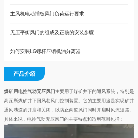
主风机电动插板风门负荷运行要求
无压平衡风门的组成及正确的安装步骤
如何安装LG螺杆压缩机油分离器
产品介绍
煤矿用电控气动无压风门
主要用于煤矿井下的通风系统，特别是
高瓦斯煤矿井下回风巷风门控制装置。它的主要用途是实现矿井
通风巷道的开启和关闭，以防止两道风门同时开启时风流短路。
具体来说，电控气动无压风门的主要特点和适用范围包括：