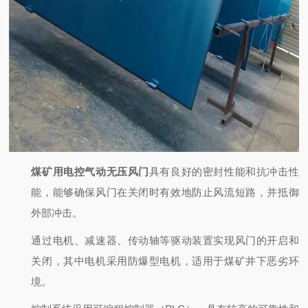
煤矿用电控气动无压风门
具有良好的密封性能和抗冲击性
能，能够确保风门在关闭时有效地防止风流短路，并抵御
外部冲击。
通过电机、减速器、传动轴等驱动装置实现风门的开启和
关闭，其中电机采用防爆型电机，适用于煤矿井下恶劣环
境。