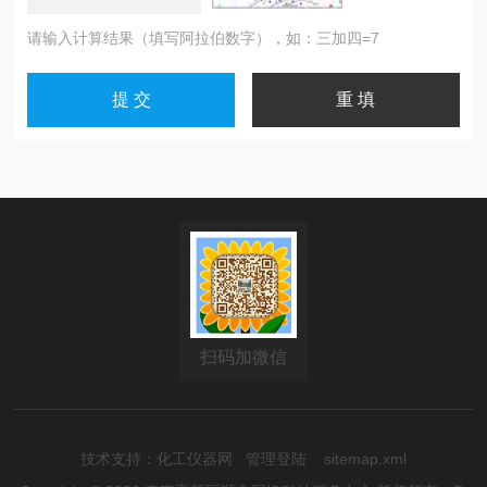
请输入计算结果（填写阿拉伯数字），如：三加四=7
扫码加微信
技术支持：
化工仪器网
管理登陆
sitemap.xml