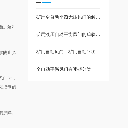
矿用全自动平衡无压风门的解决方案
衡。这种
矿用液压自动平衡风门的单轨吊样式与伸缩式门框抗地压样式之比较分析
矿用自动风门，矿用自动平衡风门停电时怎么解除自动功能
够防止风
全自动平衡风门有哪些分类
风门时，
化控制的
的屏障。