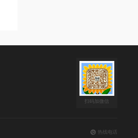
扫码加微信
热线电话