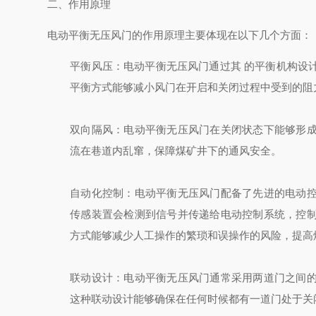
二、作用原理
电动平衡无压风门的作用原理主要体现在以下几个方面：
平衡风压：电动平衡无压风门通过其
的平衡机构设
平衡方式能够减小风门在开启和关闭过程中受到的阻
双向隔风：电动平衡无压风门在关闭状态下能够形
流在巷道内乱窜，保障煤矿井下的通风安全。
自动化控制：电动平衡无压风门配备了先进的电动
传感装置会检测到信号并传递给电动控制系统，控
方式能够减少人工操作的繁琐和误操作的风险，提高
联动设计：电动平衡无压风门通常采用两道门之间
这种联动设计能够确保在任何时候都有一道门处于关