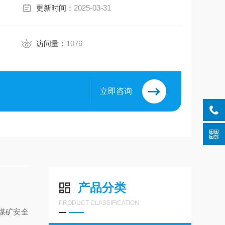
更新时间：
2025-03-31
访问量：
1076
立即咨询
产品分类
PRODUCT CLASSIFICATION
煤矿安全