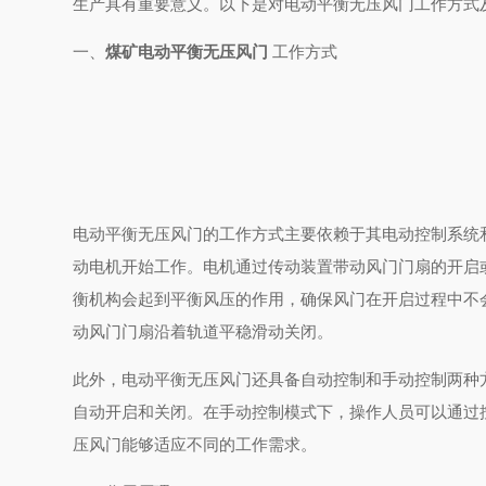
生产具有重要意义。以下是对电动平衡无压风门工作方式
一、
煤矿电动平衡无压风门
工作方式
电动平衡无压风门的工作方式主要依赖于其电动控制系统
动电机开始工作。电机通过传动装置带动风门门扇的开启
衡机构会起到平衡风压的作用，确保风门在开启过程中不
动风门门扇沿着轨道平稳滑动关闭。
此外，电动平衡无压风门还具备自动控制和手动控制两种
自动开启和关闭。在手动控制模式下，操作人员可以通过
压风门能够适应不同的工作需求。