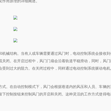
及作用原理的详细阐述。
和机械结构。当有人或车辆需要通过风门时，电动控制系统会接收到
或关闭。在开启过程中，风门门扇会沿着轨道平稳滑动，同时，风门
会受到过大的阻力。在关闭过程中，同样通过电动控制系统驱动电机
方式。在自动控制模式下，风门会根据巷道内的风压和人员、车辆的
按下控制按钮来控制风门的开启和关闭。这种灵活的工作方式使得电