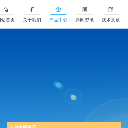
网站首页
关于我们
产品中心
新闻资讯
技术文章