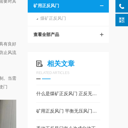
需要对其
矿用正反风门
煤矿正反风门
查看全部产品
具有良好
防止风流
相关文章
RELATED ARTICLES
制。当需
使门
什么是煤矿正反风门 正反无压风门有什么作用
矿用正反风门 平衡无压风门特点及作用