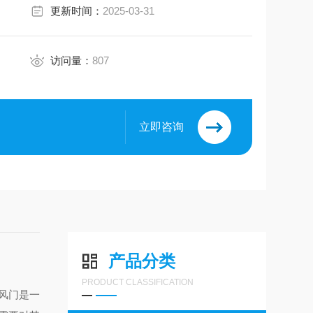
更新时间：
2025-03-31
访问量：
807
立即咨询
产品分类
PRODUCT CLASSIFICATION
风门是一