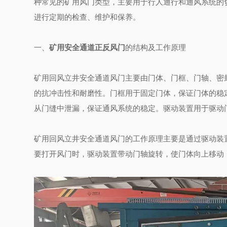
种常见的矿用风门类型，主要用于行人通行和通风系统的
进行定期的检查、维护和保养。
一、
矿用安全通道正反风门
的结构及工作原理
矿用回风立井安全通道风门主要由门体、门框、门轴、密
的抗冲击性和耐磨性。门框用于固定门体，保证门体的稳
从门缝中泄漏，保证通风系统的稳定。驱动装置用于驱动
矿用回风立井安全通道风门的工作原理主要是通过驱动装
要打开风门时，驱动装置带动门轴旋转，使门体向上移动