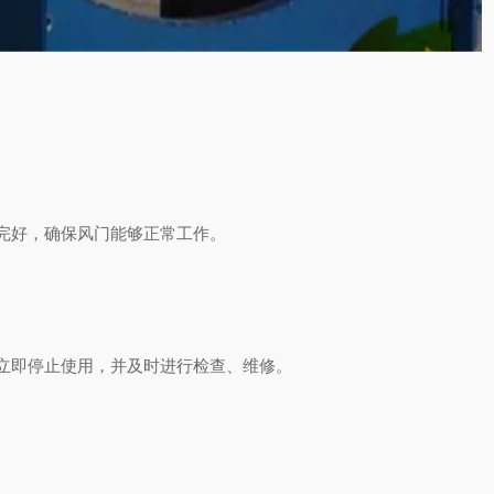
否完好，确保风门能够正常工作。
。
应立即停止使用，并及时进行检查、维修。