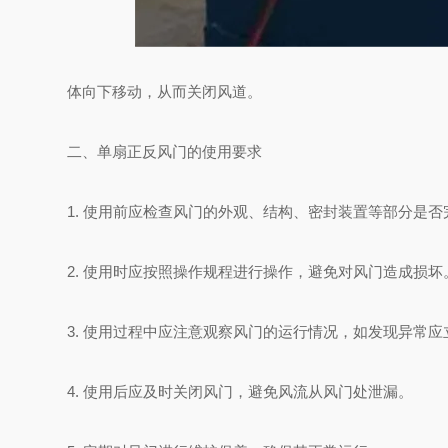
体向下移动，从而关闭风道。
二、单扇正反风门的使用要求
1. 使用前应检查风门的外观、结构、密封装置等部分是
2. 使用时应按照操作规程进行操作，避免对风门造成损坏
3. 使用过程中应注意观察风门的运行情况，如发现异常
4. 使用后应及时关闭风门，避免风流从风门处泄漏。