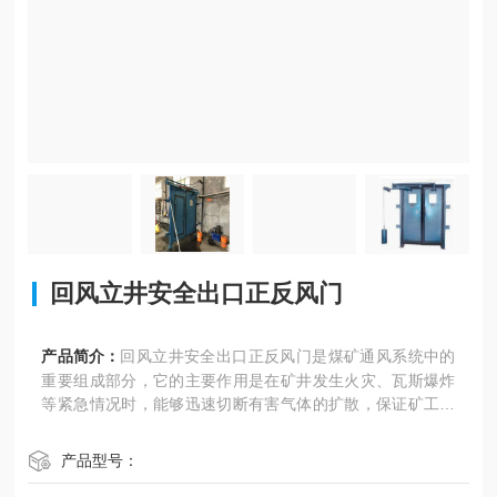
回风立井安全出口正反风门
产品简介：
回风立井安全出口正反风门是煤矿通风系统中的
重要组成部分，它的主要作用是在矿井发生火灾、瓦斯爆炸
等紧急情况时，能够迅速切断有害气体的扩散，保证矿工的
生命安全。本文将对 立井安全出口正反风门的结构、工作原
理、安装与调试、操作与维护等方面进行详细介绍。
产品型号：