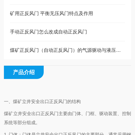
矿用正反风门 平衡无压风门特点及作用
手动正反风门怎么改成自动正反风门
煤矿正反风门（自动正反风门）的气源驱动与液压驱动有什么区别
产品介绍
一、煤矿立井安全出口正反风门的结构
煤矿立井安全出口正反风门主要由门体、门框、驱动装置、控制
系统等部分组成。
1. 门体：门体是立井安全出口正反风门的主要部分，通常采用钢