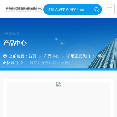
PRODUCT
产品中心
当前位置：
首页
产品中心
矿用正反风门
煤矿
正反风门
回风立井安全出口正反风门