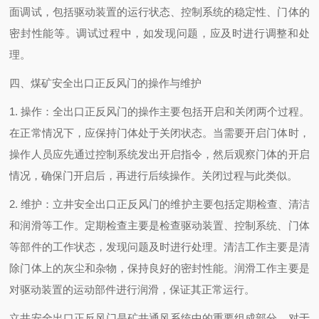
面调试，包括驱动装置的运行状态、控制系统的稳定性、门体的
密封性能等。调试过程中，如发现问题，应及时进行调整和处
理。
四、煤矿安全出口正反风门的操作与维护
1. 操作：全出口正反风门的操作主要包括开启和关闭两个过程。
在正常情况下，应保持门体处于关闭状态。当需要开启门体时，
操作人员应先通过控制系统发出开启指令，然后观察门体的开启
情况，确保门开启后，再进行后续操作。关闭过程与此类似。
2. 维护：立井安全出口正反风门的维护主要包括定期检查、清洁
和润滑等工作。定期检查主要是检查驱动装置、控制系统、门体
等部件的工作状态，发现问题及时进行处理。清洁工作主要是清
除门体上的灰尘和杂物，保持良好的密封性能。润滑工作主要是
对驱动装置的运动部件进行润滑，保证其正常运行。
立井安全出口正反风门是矿井通风系统中的重要组成部分，对于