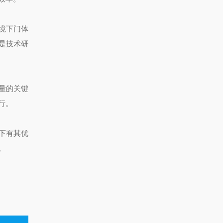
境下门体
是技术研
量的关键
行。
下有其优
。