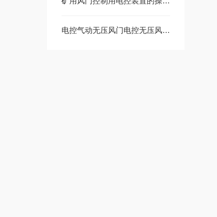
矿用风门控制用电控装置的操作使用
电控气动无压风门电控无压风门优势有哪些