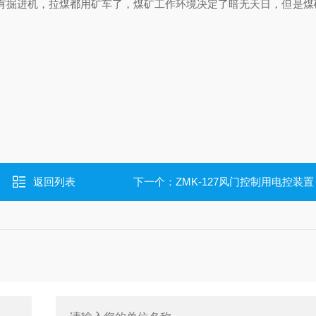
有掘进机，拉煤都用矿车了，煤矿工作环境决定了暗无天日，但是煤
返回列表
下一个：
ZMK-127风门控制用电控装置