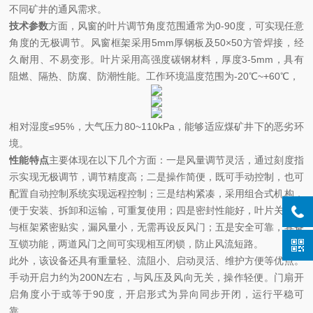
不同矿井的通风需求。
技术参数
方面，风窗的叶片调节角度范围通常为0-90度，可实现任意
角度的无极调节。风窗框架采用5mm厚钢板及50×50方管焊接，经
久耐用、不易变形。叶片采用高强度碳钢材料，厚度3-5mm，具有
阻燃、隔热、防腐、防潮性能。工作环境温度范围为-20℃~+60℃，
相对湿度≤95%，大气压力80~110kPa，能够适应煤矿井下的恶劣环
境。
性能特点
主要体现在以下几个方面：一是风量调节灵活，通过刻度指
示实现无极调节，调节精度高；二是操作简便，既可手动控制，也可
配置自动控制系统实现远程控制；三是结构紧凑，采用组合式机构，
便于安装、拆卸和运输，可重复使用；四是密封性能好，叶片关闭时
与框架紧密贴实，漏风量小，无需再设反风门；五是安全可靠，具备
互锁功能，两道风门之间可实现相互闭锁，防止风流短路。
此外，该设备还具有重量轻、流阻小、启动灵活、维护方便等优点。
手动开启力约为200N左右，与风压及风向无关，操作轻便。门扇开
启角度小于或等于90度，开启形式为异向同步开闭，运行平稳可
靠。