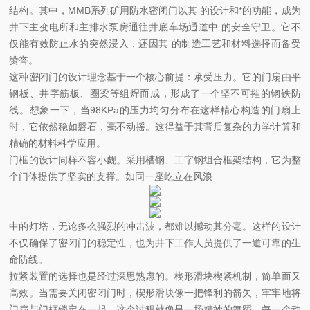
结构。其中，MMB系列矿用防水密闭门以其
的设计和*的功能，成为
井下主变电所和主排水泵房通往井底车场通道中
的安全守卫。它不
仅能有效防止水的突然浸入，还因其
的制造工艺和材料选择而备受
赞誉。
这种密闭门的设计理念基于一个核心前提：承受压力。它的门扇由平
钢板、井字筋板、圈梁等组焊而成，形成了一个坚不可摧的钢铁防
线。想象一下，当98KPa的压力均匀分布在这样精心构造的门扇上
时，它依然稳如磐石，毫不动摇。这得益于其背后复杂的力学计算和
精确的材料科学应用。
门框的设计同样不容小觑。采用槽钢、工字钢组合框架结构，它为整
个门体提供了坚实的支撑。如同一座屹立在风浪
中的灯塔，无论多么强烈的冲击波，都难以撼动其分毫。这样的设计
不仅确保了密闭门的稳定性，也为井下工作人员提供了一道可靠的生
命防线。
拉紧装置的选择也是经过深思熟虑的。楔形滑块楔紧机制，简单而又
高效。当需要关闭密闭门时，楔形滑块像一把锋利的箭矢，牢牢地将
门扇与门框锁定在一起。这个过程就像是一场精妙的舞蹈，每一个动