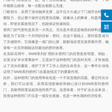
作都那么精准，每一次配合都那么无缝。
门枢部分，采用了滚动轴承支撑，这不仅大大减少了门扇开合时的摩
擦阻力，也让整个操作过程更加流畅。就像冰上的舞者，轻盈而又灵
动，即使在紧急情况下，也能保证快速响应。
密闭门的气密性是其另一大亮点。无论是木质还是钢质的材料选择，
都是为了实现一个共同的目标：密封。在这个基础上，密封装置成为
了关键部件。它就像是一扇门的心脏，默默地在背后发挥着作用，确
保每一次关闭都能达到最佳的密封效果。
在实际应用中，MMB系列矿用防水密闭门的优势愈发明显。例如，
在某次矿井水害事故中，正是由于这种密闭门的及时关闭，才有效阻
止了洪水的蔓延，保护了井下工作人员的生命安全。这一事件生动地
证明了MMB系列密闭门在紧急情况下的重要作用。
此外，这种密闭门的使用寿命也是一个不容忽视的话题。通过对比分
析，我们可以发现，采用高强度钢材和精心设计的MMB系列密闭
门，其耐用程度远超其他同类产品。这意味着，对于矿业企业来说，
投资这种密闭门不仅是一项安全措施，也是一种长期的经济投资。