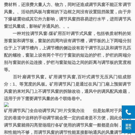
费材料，还浪费大量人力、物力，同时还造成调节风窗不能正常调节
风量。、活动挡风板与窗框的下边框之间没有设置阻挡装置，由于井
下爆破震动或其它外力影响，调节风窗挡容易进行水平，进而调节风
窗过风量或，影响矿井通风的、、。
一种对拉调节风窗-煤矿用百叶调节式风窗，包括铁质材料的矩
形窗架和调节板，窗架的四周均设有调节槽，调节板的上下两端分别
位于上下调节槽内，上调节槽的侧边设有若干调节孔以及和调节孔匹
配的螺栓，窗架上设有两个平行于窗架的短边的护栏，护栏的两端分
别与窗架的长边连接，护栏与窗架短边之间的距离与调节板的宽度相
等。
百叶扇调节风窗。矿用调节风窗,百叶式调节无压风门组成部
分：1、等宽度的风板。矿用调节风门是通过在风门门扇上预留调节
风窗的来对风门上不调节风窗的拆除改动，通风中的调风配风难题，
适用于井下需要调节风量的各个联络巷中。
矿用调节风门全自动调节风门叶片安装办法
但是如果对于风速不
定的巷道中这样的手动调节就会受一定的或者是不方便，因此全自动
调节风窗就得闪亮登场现行各矿使用的调节风窗一般都是自制，结构
和性能均不够，而调节风窗的调节性能直接影响通风的风量调节；我