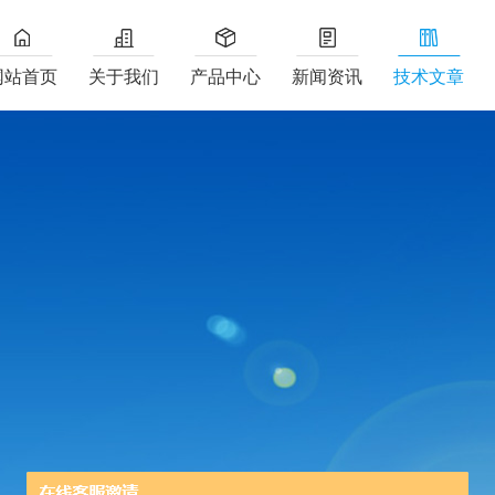
网站首页
关于我们
产品中心
新闻资讯
技术文章