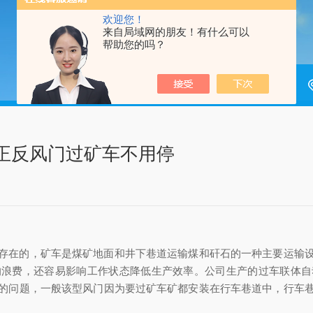
欢迎您！
来自局域网的朋友！有什么可以
帮助您的吗？
正反风门过矿车不用停
存在的，矿车是煤矿地面和井下巷道运输煤和矸石的一种主要运输
的浪费，还容易影响工作状态降低生产效率。公司生产的过车联体自
的问题，一般该型风门因为要过矿车矿都安装在行车巷道中，行车